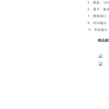
5．硬盘：12
6．显卡：集
7．网络接口： 
8．VGA输
9．耳机输出：
商品描