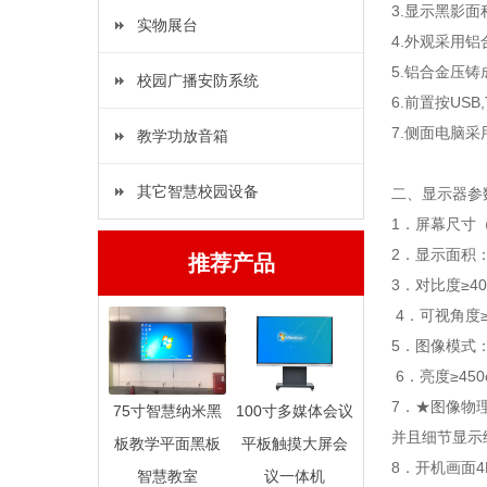
3.显示黑影面
实物展台
4.外观采用
5.铝合金压
校园广播安防系统
6.前置按USB
7.侧面电脑
教学功放音箱
其它智慧校园设备
二、显示器参
1．屏幕尺寸（
2．显示面积：
推荐产品
3．对比度≥40
4．可视角度≥
5．图像模式：
6．亮度≥450c
7．★图像物理
75寸智慧纳米黑
100寸多媒体会议
并且细节显示
板教学平面黑板
平板触摸大屏会
8．开机画面4
智慧教室
议一体机