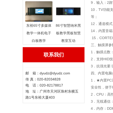
9．输入：2路V
10．TV功能
等；
12．通道模
东裕65寸多媒体
86寸智慧纳米黑
14．内置音箱
教学一体机电子
板教学黑板智慧
15．CORTEX
白板教学
教室互动
三、触摸屏参
1．触摸点数
联系我们
2．支持HI
3．抗强光要
邮 箱：dyudz@dyudz.com
四、内置电脑
传 真：020-82034828
1．★内置P
电 话：020-82178817
安全性，便于
地 址：广州市天河区珠村东横五
2．CPU：高性能
路1号东裕大厦403
3．无线通信：
4．内存：DD